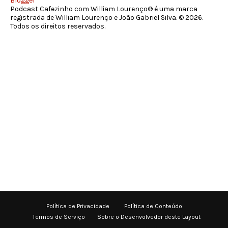
Blogger
Podcast Cafezinho com William Lourenço® é uma marca
registrada de William Lourenço e João Gabriel Silva. © 2026.
Todos os direitos reservados.
Política de Privacidade
Política de Conteúdo
Termos de Serviço
Sobre o Desenvolvedor deste Layout