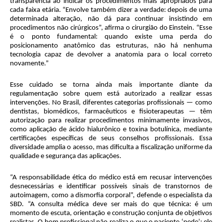
transparência ao indicar os procedimentos mais apropriados para
cada faixa etária. “Envolve também dizer a verdade: depois de uma
determinada alteração, não dá para continuar insistindo em
procedimentos não cirúrgicos”, afirma o cirurgião do Einstein. “Esse
é o ponto fundamental: quando existe uma perda do
posicionamento anatômico das estruturas, não há nenhuma
tecnologia capaz de devolver a anatomia para o local correto
novamente.”
Esse cuidado se torna ainda mais importante diante da
regulamentação sobre quem está autorizado a realizar essas
intervenções. No Brasil, diferentes categorias profissionais — como
dentistas, biomédicos, farmacêuticos e fisioterapeutas — têm
autorização para realizar procedimentos minimamente invasivos,
como aplicação de ácido hialurônico e toxina botulínica, mediante
certificações específicas de seus conselhos profissionais. Essa
diversidade amplia o acesso, mas dificulta a fiscalização uniforme da
qualidade e segurança das aplicações.
“A responsabilidade ética do médico está em recusar intervenções
desnecessárias e identificar possíveis sinais de transtornos de
autoimagem, como a dismorfia corporal”, defende o especialista da
SBD. “A consulta médica deve ser mais do que técnica: é um
momento de escuta, orientação e construção conjunta de objetivos