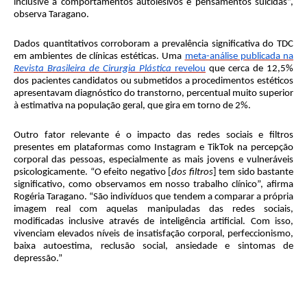
inclusive a comportamentos autolesivos e pensamentos suicidas”,
observa Taragano.
Dados quantitativos corroboram a prevalência significativa do TDC
em ambientes de clínicas estéticas. Uma
meta-análise publicada na
Revista Brasileira de Cirurgia Plástica
revelou
que cerca de 12,5%
dos pacientes candidatos ou submetidos a procedimentos estéticos
apresentavam diagnóstico do transtorno, percentual muito superior
à estimativa na população geral, que gira em torno de 2%.
Outro fator relevante é o impacto das redes sociais e filtros
presentes em plataformas como Instagram e TikTok na percepção
corporal das pessoas, especialmente as mais jovens e vulneráveis
psicologicamente. “O efeito negativo [
dos filtros
] tem sido bastante
significativo, como observamos em nosso trabalho clínico”, afirma
Rogéria Taragano. “São indivíduos que tendem a comparar a própria
imagem real com aquelas manipuladas das redes sociais,
modificadas inclusive através de inteligência artificial. Com isso,
vivenciam elevados níveis de insatisfação corporal, perfeccionismo,
baixa autoestima, reclusão social, ansiedade e sintomas de
depressão.”