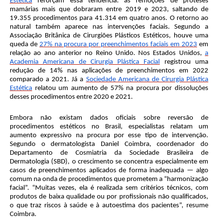
Estética
reforçam essa tendência: as remoções de próteses
mamárias mais que dobraram entre 2019 e 2023, saltando de
19.355 procedimentos para 41.314 em quatro anos. O retorno ao
natural também aparece nas intervenções faciais. Segundo a
Associação Britânica de Cirurgiões Plásticos Estéticos, houve uma
queda de
27% na procura por preenchimentos faciais em 2023
em
relação ao ano anterior no Reino Unido. Nos Estados Unidos,
a
Academia Americana de Cirurgia Plástica Facial
registrou uma
redução de 14% nas aplicações de preenchimentos em 2022
comparado a 2021. Já a
Sociedade Americana de Cirurgia Plástica
Estética
relatou um aumento de 57% na procura por dissoluções
desses procedimentos entre 2020 e 2021.
Embora não existam dados oficiais sobre reversão de
procedimentos estéticos no Brasil, especialistas relatam um
aumento expressivo na procura por esse tipo de intervenção.
Segundo o dermatologista Daniel Coimbra, coordenador do
Departamento de Cosmiatria da Sociedade Brasileira de
Dermatologia (SBD), o crescimento se concentra especialmente em
casos de preenchimentos aplicados de forma inadequada — algo
comum na onda de procedimentos que prometem a “harmonização
facial”. “Muitas vezes, ela é realizada sem critérios técnicos, com
produtos de baixa qualidade ou por profissionais não qualificados,
o que traz riscos à saúde e à autoestima dos pacientes”, resume
Coimbra.