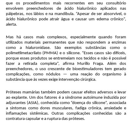
que os procedimentos mais recorrentes em seu consultório
envolvem preenchedores de ácido hialurônico aplicados nas
pálpebras, nos lábios e na mandíbula. “Apesar de ser absorvível, o
ácido hialurônico pode atrair água e causar um edema crônico”,
alerta.
Mas há casos mais complexos, especialmente quando foram
utilizados materiais permanentes que não respondem a enzimas
como a hialuronidase. São exemplos substâncias como o
polimetilmetacrilato (PMMA) e o silicone. “Esses casos são difíceis,
porque esses produtos se entremeiam nos tecidos e não é possível
fazer a retirada completa”, afirma Murillo Fraga. Além dos
preenchedores, o uso crescente de bioestimuladores tem gerado
complicações, como nódulos — uma reação do organismo à
substância que às vezes exige intervenção cirúrgica.
Próteses mamárias também podem causar efeitos adversos e levar
ao explante. Um dos fatores é a síndrome autoimune induzida por
adjuvantes (ASIA), conhecida como “doença do silicone”, associada
a sintomas como dores musculares, fadiga crônica, ansiedade e
inflamações sistêmicas. Outras complicações conhecidas são a
contratura capsular e a ruptura das próteses.